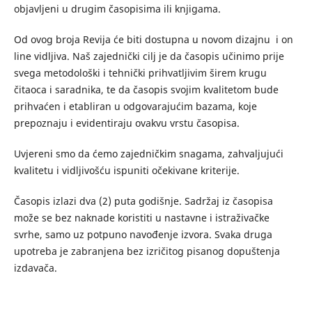
objavljeni u drugim časopisima ili knjigama.
Od ovog broja Revija će biti dostupna u novom dizajnu i on
line vidljiva. Naš zajednički cilj je da časopis učinimo prije
svega metodološki i tehnički prihvatljivim širem krugu
čitaoca i saradnika, te da časopis svojim kvalitetom bude
prihvaćen i etabliran u odgovarajućim bazama, koje
prepoznaju i evidentiraju ovakvu vrstu časopisa.
Uvjereni smo da ćemo zajedničkim snagama, zahvaljujući
kvalitetu i vidljivošću ispuniti očekivane kriterije.
Časopis izlazi dva (2) puta godišnje. Sadržaj iz časopisa
može se bez naknade koristiti u nastavne i istraživačke
svrhe, samo uz potpuno navođenje izvora. Svaka druga
upotreba je zabranjena bez izričitog pisanog dopuštenja
izdavača.