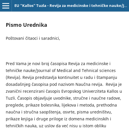
EU "Kallos" Tuzla - Revija za medicinske i tehničke nauke/Journal of Medical and Tehnical Sciences
Pismo Urednika
Poštovani čitaoci i saradnici,
Pred Vama je novi broj časopisa Revija za medicinske i
tehničke nauke/Journal of Medical and Tehnical sciences
(Revija). Revija predstavlja kontinuitet u radu i štampanju
dosadašnjeg časopisa pod nazivom Naučna revija. Revija je
zvanični recenzirani časopis Evropskog Univerziteta Kallos u
Tuzli. Časopis objavljuje uvodnike, stručne i naučne radove,
preglede, prikaze bolesnika, lijekova i metoda, prethodna
naučna i stručna saopštenja, osvrte, pisma uredništvu,
prikaze knjiga i druge priloge iz domena medicinskih i
tehničkih nauka, uz uslov da već nisu u istom obliku