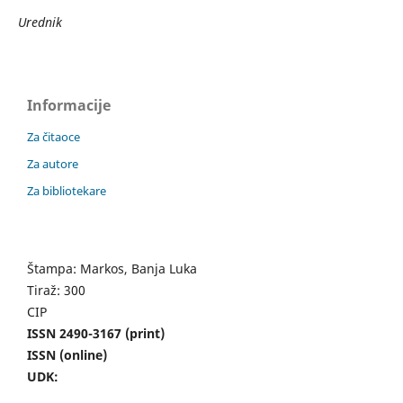
Urednik
Informacije
Za čitaoce
Za autore
Za bibliotekare
Štampa: Markos, Banja Luka
Tiraž: 300
CIP
ISSN 2490-3167 (print)
ISSN (online)
UDK: